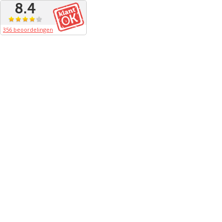
8.4
356 beoordelingen