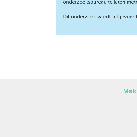
onderzoeksbureau te laten met
Dit onderzoek wordt uitgevoer
Makk